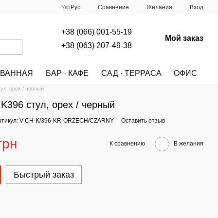
Сравнение
Укр
Рус
Желания
Вход
+38 (066) 001-55-19
Мой заказ
+38 (063) 207-49-38
ВАННАЯ
БАР · КАФЕ
САД · ТЕРРАСА
ОФИС
A
МЕБЕЛЬ
СТУЛЬЯ
СТУЛЬЯ HALMAR
л, орех / черный
396 стул, орех / черный
ртикул: V-CH-K/396-KR-ORZECH/CZARNY
Оставить отзыв
грн
К сравнению
В желания
Быстрый заказ