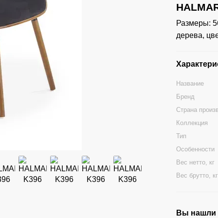
HALMAR 
Размеры: 5
дерева, цв
Характери
Название
Бренд
Страна произ
Коллекция
Тип
Особенности
Вес нетто, кг
Вес брутто, к
Вы нашли ц