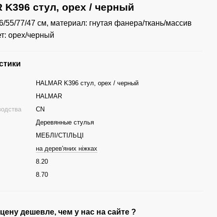
K396 стул, орех / черный
6/55/77/47 см, материал: гнутая фанера/ткань/массив
ет: орех/черный
стики
HALMAR K396 стул, орех / черный
HALMAR
водства
CN
Деревянные стулья
МЕБЛІ/СТІЛЬЦІ
на дерев'яних ніжках
8.20
г
8.70
ену дешевле, чем у нас на сайте ?