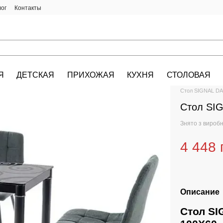
лог
Контакты
Я
ДЕТСКАЯ
ПРИХОЖАЯ
КУХНЯ
СТОЛОВАЯ
HALMAR.KIEV.U
Стол SIGNAL DA
Стол SI
Знято з вироб
4 448 
Описание
Стол S