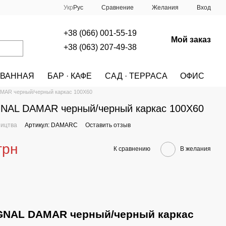
Сравнение
Укр
Рус
Желания
Вход
+38 (066) 001-55-19
Мой заказ
+38 (063) 207-49-38
ВАННАЯ
БАР · КАФЕ
САД · ТЕРРАСА
ОФИС
A
МЕБЕЛЬ
СТОЛЫ
СТОЛЫ Signal
MAR черный/черный каркас 100X60
GNAL DAMAR черный/черный каркас 100X60
ництва
Артикул: DAMARC
Оставить отзыв
грн
К сравнению
В желания
IGNAL DAMAR черный/черный каркас