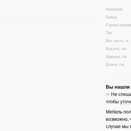
Название
Бренд
Страна произ
Тип
Вес нетто, кг
Высота, см
Ширина, см
Длина, см
Вы нашли ц
☞ Не спеши
чтобы
уточ
Мебель пол
возможно, 
случае мы