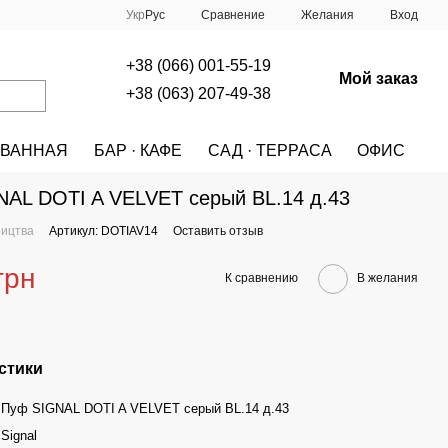
Сравнение
Укр
Рус
Желания
Вход
+38 (066) 001-55-19
Мой заказ
+38 (063) 207-49-38
ВАННАЯ
БАР · КАФЕ
САД · ТЕРРАСА
ОФИС
A
МЕБЕЛЬ
ПУФЫ
Пуф SIGNAL DOTI A VELVET серый BL.14 д.43
AL DOTI A VELVET серый BL.14 д.43
ництва
Артикул: DOTIAV14
Оставить отзыв
грн
К сравнению
В желания
стики
Пуф SIGNAL DOTI A VELVET серый BL.14 д.43
Signal