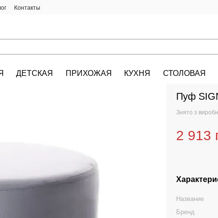
лог
Контакты
Я
ДЕТСКАЯ
ПРИХОЖАЯ
КУХНЯ
СТОЛОВАЯ
HALMAR.KIEV.U
Пуф SIGN
Знято з вироб
2 913 
Характери
Название
Бренд