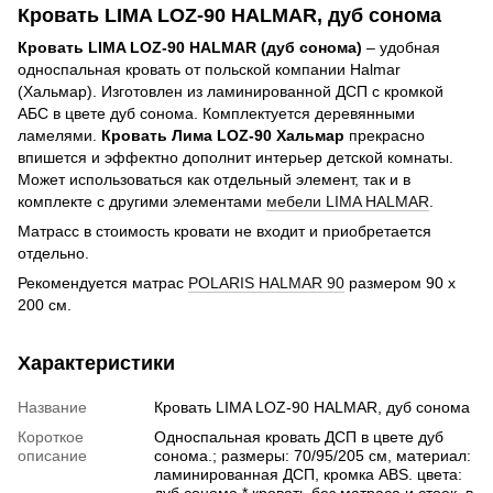
Кровать LIMA LOZ-90 HALMAR, дуб сонома
Кровать LIMA LOZ-90 HALMAR (дуб сонома)
– удобная
односпальная кровать от польской компании Halmar
(Хальмар). Изготовлен из ламинированной ДСП с кромкой
АБС в цвете дуб сонома. Комплектуется деревянными
ламелями.
Кровать Лима LOZ-90 Хальмар
прекрасно
впишется и эффектно дополнит интерьер детской комнаты.
Может использоваться как отдельный элемент, так и в
комплекте с другими элементами
мебели LIMA HALMAR
.
Матрасс в стоимость кровати не входит и приобретается
отдельно.
Рекомендуется матрас
POLARIS HALMAR 90
размером 90 x
200 см.
Характеристики
Название
Кровать LIMA LOZ-90 HALMAR, дуб сонома
Короткое
Односпальная кровать ДСП в цвете дуб
описание
сонома.; размеры: 70/95/205 см, материал:
ламинированная ДСП, кромка ABS. цвета:
дуб сонома * кровать без матраса и стоек, в