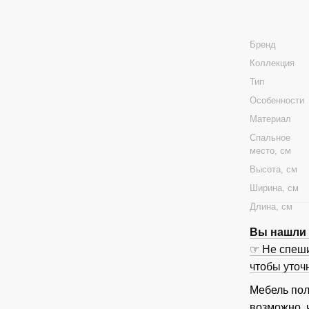
Бренд
Коллекция
Тип
Особенности
Материал
Спальное
место, см
Высота, см
Ширина, см
Длина, см
Вы нашли ц
☞ Не спеши
чтобы
уточ
Мебель пол
возможно, 