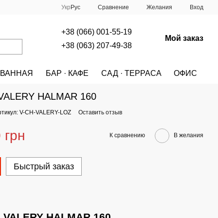
Сравнение
Укр
Рус
Желания
Вход
+38 (066) 001-55-19
Мой заказ
+38 (063) 207-49-38
ВАННАЯ
БАР · КАФЕ
САД · ТЕРРАСА
ОФИС
A
МЕБЕЛЬ
КРОВАТИ
Кровать VALERY HALMAR 160
 VALERY HALMAR 160
ртикул: V-CH-VALERY-LOZ
Оставить отзыв
 грн
К сравнению
В желания
Быстрый заказ
ь VALERY HALMAR 160