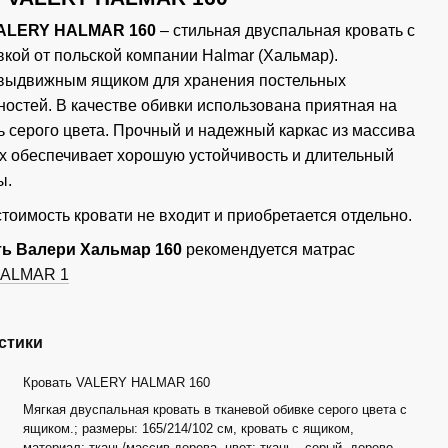
VALERY HALMAR 160
– стильная двуспальная кровать с
вкой от польской компании Halmar (Хальмар).
выдвижным ящиком для хранения постельных
остей. В качестве обивки использована приятная на
ь серого цвета. Прочный и надежный каркас из массива
х обеспечивает хорошую устойчивость и длительный
ы.
стоимость кровати не входит и приобретается отдельно.
ть Валери Хальмар 160
рекомендуется матрас
HALMAR 1
стики
Кровать VALERY HALMAR 160
Мягкая двуспальная кровать в тканевой обивке серого цвета с
ящиком.; размеры: 165/214/102 см, кровать с ящиком,
материал: ткань/массив дерева, цвет: ткань - серый, дерево -