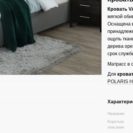
Кровать 
мягкой оби
Оснащена 
принадлежн
ощупь ткан
дерева оре
срок служб
Матрасс в 
Для
крова
POLARIS 
Характери
Название
Короткое
описание