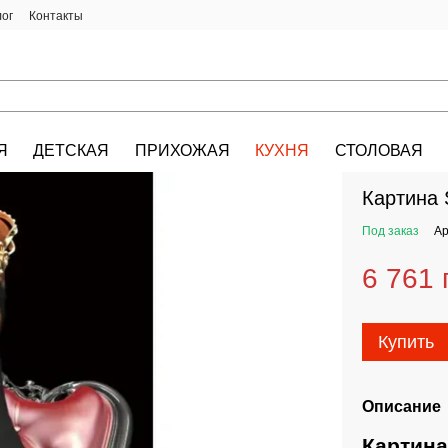
лог
Контакты
Я
ДЕТСКАЯ
ПРИХОЖАЯ
КУХНЯ
СТОЛОВАЯ
HALMAR.KIEV.U
Картина
Под заказ
А
6 761 
Купить
Описание
Картин