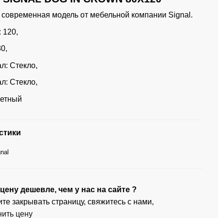
 современная модель от мебельной компании Signal.
 120,
0,
л: Стекло,
л: Стекло,
ветный
стики
gnal
ену дешевле, чем у нас на сайте ?
те закрывать страницу, свяжитесь с нами,
нить цену