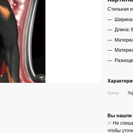
Стильная и
Ширина:
Длина: 8
Материа
Материа
Разноц
Характери
Бренд
Si
Вы нашли ц
☞ Не спеши
чтобы
уточ