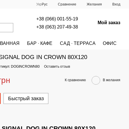
Сравнение
Укр
Рус
Желания
Вход
+38 (066) 001-55-19
Мой заказ
+38 (063) 207-49-38
ВАННАЯ
БАР · КАФЕ
САД · ТЕРРАСА
ОФИС
A
КУХНЯ
Картина SIGNAL DOG IN CROWN 80X120
 SIGNAL DOG IN CROWN 80X120
ртикул: DOGINCROWN80
Оставить отзыв
грн
К сравнению
В желания
Быстрый заказ
а SIGNAL DOG IN CROWN 80X120