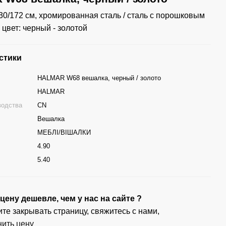
i30/172 см, хромированная сталь / сталь с порошковым
 цвет: черный - золотой
стики
HALMAR W68 вешалка, черный / золото
HALMAR
водства
CN
Вешалка
МЕБЛІ/ВІШАЛКИ
4.90
г
5.40
ену дешевле, чем у нас на сайте ?
те закрывать страницу, свяжитесь с нами,
нить цену