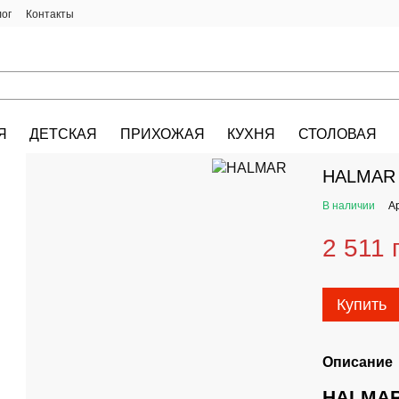
лог
Контакты
Я
ДЕТСКАЯ
ПРИХОЖАЯ
КУХНЯ
СТОЛОВАЯ
HALMAR.KIEV.U
HALMAR 
В наличии
А
2 511 
Купить
Описание
HALMAR 