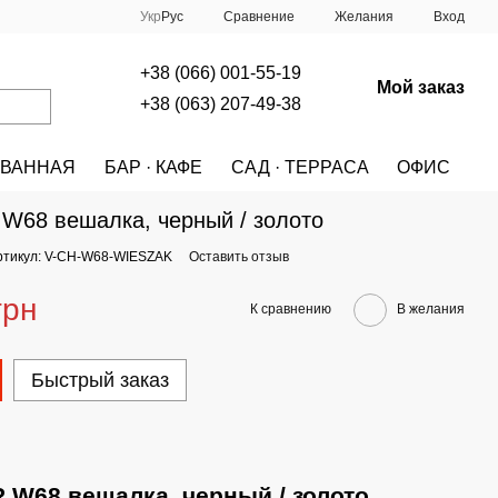
Сравнение
Укр
Рус
Желания
Вход
+38 (066) 001-55-19
Мой заказ
+38 (063) 207-49-38
ВАННАЯ
БАР · КАФЕ
САД · ТЕРРАСА
ОФИС
A
МЕБЕЛЬ
ВЕШАЛКИ
HALMAR W68 вешалка, черный / золото
W68 вешалка, черный / золото
ртикул: V-CH-W68-WIESZAK
Оставить отзыв
грн
К сравнению
В желания
Быстрый заказ
W68 вешалка, черный / золото