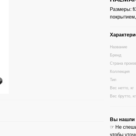
Размеры: f
покрытием,
Характери
Название
Бренд
Страна произ
Коллекция
Тип
Вес нетто, кг
Вес брутто, к
Вы нашли ц
☞ Не спеши
чтобы
уточ