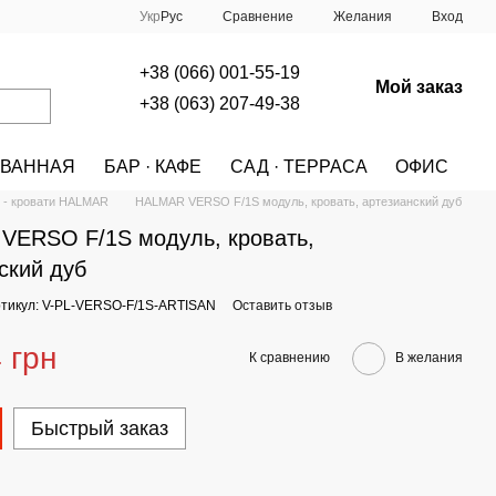
Сравнение
Укр
Рус
Желания
Вход
+38 (066) 001-55-19
Мой заказ
+38 (063) 207-49-38
ВАННАЯ
БАР · КАФЕ
САД · ТЕРРАСА
ОФИС
A
КОЛЛЕКЦИИ
VERSO HALMAR - кровати
- кровати HALMAR
HALMAR VERSO F/1S модуль, кровать, артезианский дуб
VERSO F/1S модуль, кровать,
ский дуб
тикул: V-PL-VERSO-F/1S-ARTISAN
Оставить отзыв
 грн
К сравнению
В желания
Быстрый заказ