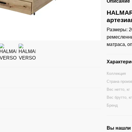
Описание
HALMAR 
артезиа
Размеры: 2
ремесленный
матраса, о
Характери
Коллекция
Страна произ
Вес нетто, кг
Вес брутто, к
Бренд
Вы нашли ц