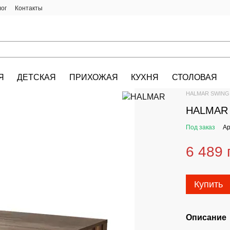
лог
Контакты
Я
ДЕТСКАЯ
ПРИХОЖАЯ
КУХНЯ
СТОЛОВАЯ
HALMAR.KIEV.U
HALMAR SWING к
HALMAR 
Под заказ
Ар
6 489 
Купить
Описание