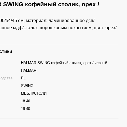
SWING кофейный столик, орех /
00/54/45 см; материал: ламинированное дсп/
нное мдф/сталь с порошковым покрытием, цвет: орех/
стики
HALMAR SWING кофейный столик, орех / черный
HALMAR
водства
PL
SWING
МЕБЛІ/СТОЛИ
18.40
г
19.40