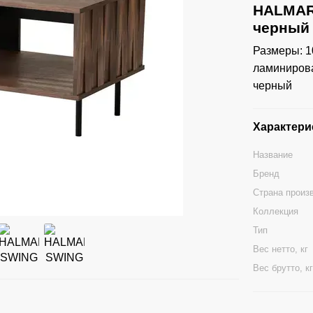
HALMAR 
черный
Размеры: 1
ламинирова
черный
Характери
Название
Бренд
Страна произ
Коллекция
Тип
Вес нетто, кг
Вес брутто, к