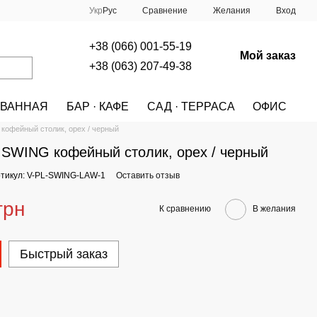
Сравнение
Укр
Рус
Желания
Вход
+38 (066) 001-55-19
Мой заказ
+38 (063) 207-49-38
ВАННАЯ
БАР · КАФЕ
САД · ТЕРРАСА
ОФИС
A
МЕБЕЛЬ
СТОЛЫ
СТОЛЫ HALMAR
офейный столик, орех / черный
SWING кофейный столик, орех / черный
тикул: V-PL-SWING-LAW-1
Оставить отзыв
грн
К сравнению
В желания
Быстрый заказ