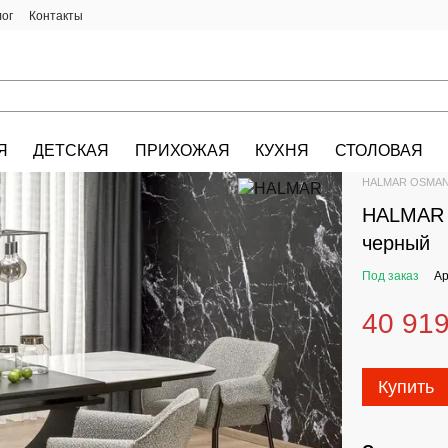
лог
Контакты
Я
ДЕТСКАЯ
ПРИХОЖАЯ
КУХНЯ
СТОЛОВАЯ
HALMAR.KIEV.U
HALMAR OSMAN р
HALMAR 
черный
Под заказ
Ар
40 919
Купить