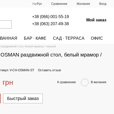
Сравнение
Укр
Рус
Желания
Вход
+38 (066) 001-55-19
Мой заказ
+38 (063) 207-49-38
ВАННАЯ
БАР · КАФЕ
САД · ТЕРРАСА
ОФИС
A
МЕБЕЛЬ
СТОЛЫ
СТОЛЫ HALMAR
аздвижной стол, белый мрамор / черный
OSMAN раздвижной стол, белый мрамор /
тикул: V-CH-OSMAN-ST
Оставить отзыв
 грн
К сравнению
В желания
Быстрый заказ