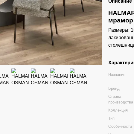
Описание
HALMAR
мрамор 
Размеры: 1
лакированн
столешница
Характери
Название
Бренд
Страна
производства
Коллекция
Тип
Особенности