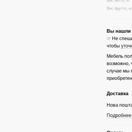
Вес нетто, кг
Вес брутто, к
Вы нашли ц
☞ Не спеши
чтобы
уточ
Мебель пол
возможно, 
случае мы
приобретен
Доставка
Нова пошта
Подробнее 