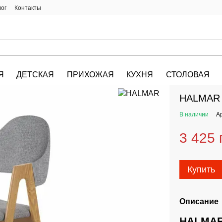
лог
Контакты
Я
ДЕТСКАЯ
ПРИХОЖАЯ
КУХНЯ
СТОЛОВАЯ
HALMAR.KIEV.U
HALMAR 
В наличии
А
3 425 
Купить
Описание
HALMAR