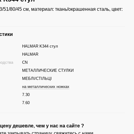
/51/80/45 см, материал: ткань/окрашенная сталь, цвет:
стики
HALMAR K344 стул
HALMAR
водства
CN
МЕТАЛЛИЧЕСКИЕ СТУЛКИ
МЕБЛІ/СТІЛЬЦІ
на металлических ножках
7.30
г
7.60
ену дешевле, чем у нас на сайте ?
те закрывать страницу, свяжитесь с нами,