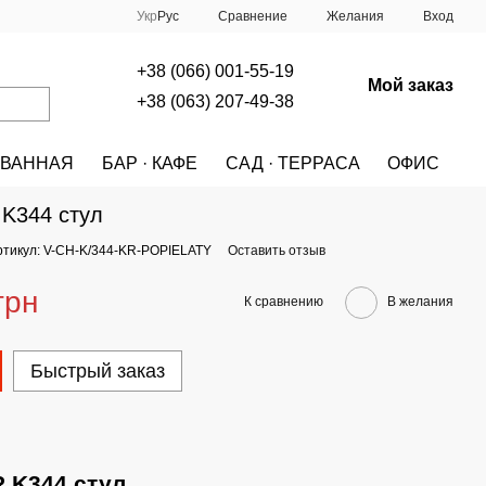
Сравнение
Укр
Рус
Желания
Вход
+38 (066) 001-55-19
Мой заказ
+38 (063) 207-49-38
ВАННАЯ
БАР · КАФЕ
САД · ТЕРРАСА
ОФИС
A
МЕБЕЛЬ
СТУЛЬЯ
СТУЛЬЯ HALMAR
HALMAR K344 стул
K344 стул
ртикул: V-CH-K/344-KR-POPIELATY
Оставить отзыв
грн
К сравнению
В желания
Быстрый заказ
 K344 стул