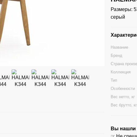
Размеры: 53
серый
Характери
Название
Бренд
Страна произ
Коллекция
Тип
Особенности
Вес нетто, кг
Вес брутто, к
Вы нашли ц
☞ Не спеши