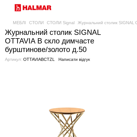
МЕБЛІ
СТОЛИ
СТОЛИ Signal
Журнальний столик SIGNAL O
Журнальний столик SIGNAL
OTTAVIA B скло димчасте
бурштинове/золото д.50
Артикул:
OTTAVIABCTZL
Написати відгук