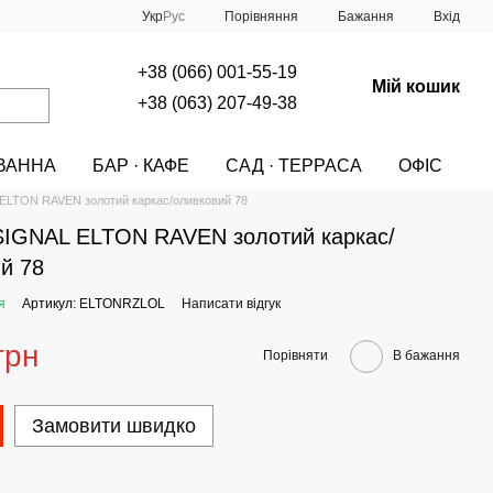
Порівняння
Укр
Рус
Бажання
Вхід
+38 (066) 001-55-19
Мій кошик
+38 (063) 207-49-38
ВАННА
БАР · КАФЕ
САД · ТЕРРАСА
ОФІС
A
МЕБЛІ
СТІЛЬЦІ
СТІЛЬЦІ Signal
 ELTON RAVEN золотий каркас/оливковий 78
SIGNAL ELTON RAVEN золотий каркас/
й 78
я
Артикул: ELTONRZLOL
Написати відгук
грн
Порівняти
В бажання
Замовити швидко