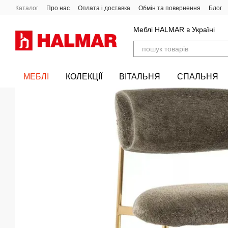
Перейти до основного контенту
Каталог
Про нас
Оплата і доставка
Обмін та повернення
Блог
Меблі HALMAR в Україні
МЕБЛІ
КОЛЕКЦІЇ
ВІТАЛЬНЯ
СПАЛЬНЯ