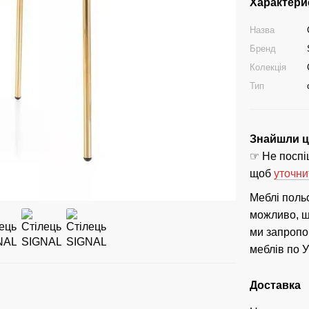
Характери
Назва
Бренд
Колекція
Тип
Знайшли ці
☞ Не поспіш
щоб
уточни
Меблі поль
можливо, що
ми запропо
меблів по У
Доставка