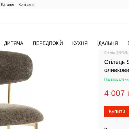
Каталог
Контакти
ДИТЯЧА
ПЕРЕДПОКІЙ
КУХНЯ
ЇДАЛЬНЯ
HALMAR.KIEV.U
Стілець SIGNAL
Стілець 
оливкови
Під замовленн
4 007 
Купити