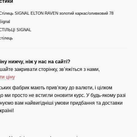
стики
Стілець SIGNAL ELTON RAVEN золотий каркас/оливковий 78
Signal
СТІЛЬЦІ SIGNAL
стілець
ну нижчу, ніж у нас на сайті?
айте закривати сторінку, зв’яжіться з нами,
ти ціну
ських фабрик мають прив'язку до валюти, і цілком
 ми просто не встигли оновити курс. У будь-якому разі
нуємо вам найвигідніші умови придбання та доставки
країні!