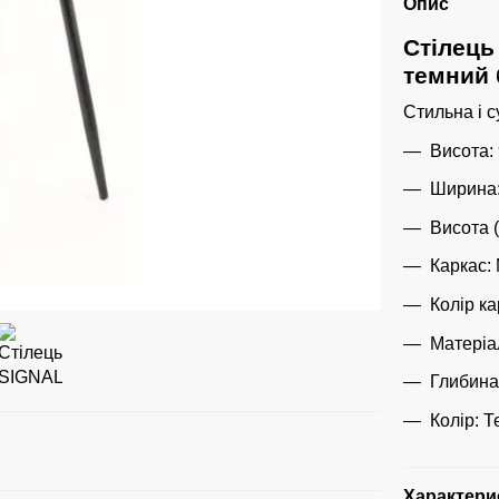
Опис
Стілець
темний 
Стильна і с
Висота: 
Ширина:
Висота (
Каркас:
Колір к
Матеріал
Глибина 
Колір: 
Характери