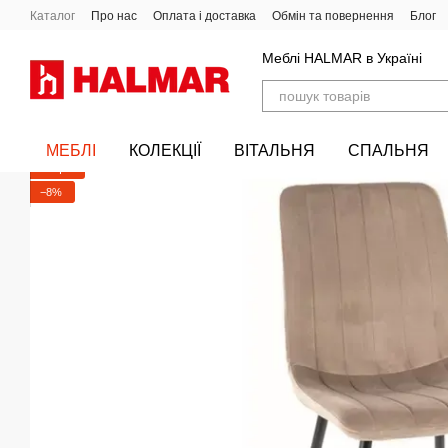
Перейти до основного контенту
Каталог
Про нас
Оплата і доставка
Обмін та повернення
Блог
Меблі HALMAR в Україні
МЕБЛІ
КОЛЕКЦІЇ
ВІТАЛЬНЯ
СПАЛЬНЯ
АКЦІЯ
−8%