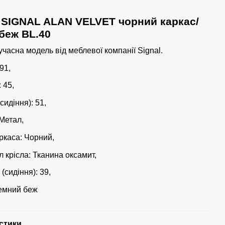
 SIGNAL ALAN VELVET чорний каркас/
беж BL.40
учасна модель від меблевої компанії Signal.
91,
 45,
сидіння): 51,
 Метал,
аркаса: Чорний,
 крісла: Тканина оксамит,
(сидіння): 39,
Темний беж
стики