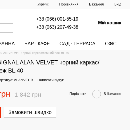
Порівняння
Укр
Рус
Бажання
Вхід
+38 (066) 001-55-19
Мій кошик
+38 (063) 207-49-38
ВАННА
БАР · КАФЕ
САД · ТЕРРАСА
ОФІС
A
МЕБЛІ
СТІЛЬЦІ
СТІЛЬЦІ Signal
ALAN VELVET чорний каркас/темний беж BL.40
SIGNAL ALAN VELVET чорний каркас/
еж BL.40
Артикул: ALANVCCB
Написати відгук
грн
1 842 грн
Порівняти
В бажання
Замовити швидко