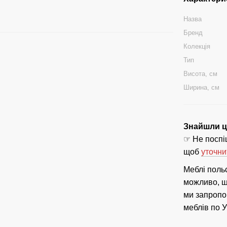
Назва
Бренд
Колекція
Тип
Висота, см
Ширина, см
Знайшли ці
☞ Не поспіш
щоб
уточни
Меблі поль
можливо, що
ми запропо
меблів по У