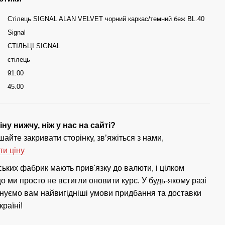
Стілець SIGNAL ALAN VELVET чорний каркас/темний беж BL.40
Signal
СТІЛЬЦІ SIGNAL
стілець
91.00
45.00
ну нижчу, ніж у нас на сайті?
айте закривати сторінку, зв’яжіться з нами,
ти ціну
ських фабрик мають прив'язку до валюти, і цілком
 ми просто не встигли оновити курс. У будь-якому разі
нуємо вам найвигідніші умови придбання та доставки
країні!