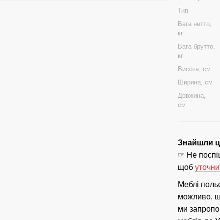
Тип
Вага нетто,
кг
Вага брутто,
кг
Висота, см
Ширина, см
Довжина,
см
Знайшли ці
☞ Не поспіш
щоб
уточни
Меблі поль
можливо, що
ми запропо