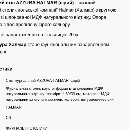
й стіл AZZURA HALMAR (сірий)
– низький
 столик польської компанії Halmar (Халмар) з круглою
 зі шпонованої МДФ натурального відтінку. Опора
 з поліпропілену сірого кольору.
е навантаження на стільницю: 20 кг.
зура Халмар
стане функціональним забарвленням
ьні.
стики
Стіл журнальний AZZURA HALMAR, серій
Журнальний столик круглої форми із шпонованої МДФ
натурального відтінку; розміри: fi 69/33 см, матеріал: МДФ +
натуральний шпон/поліпропілен, кольори: натуральний/сірий
HALMAR
CN
ЖУРНАЛЬНІ СТОЛИКИ