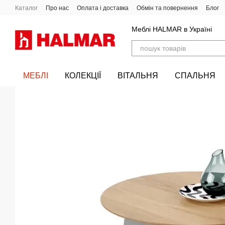
Перейти до основного контенту
Каталог
Про нас
Оплата і доставка
Обмін та повернення
Блог
Меблі HALMAR в Україні
МЕБЛІ
КОЛЕКЦІЇ
ВІТАЛЬНЯ
СПАЛЬНЯ