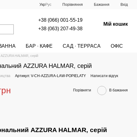
Порівняння
Укр
Рус
Бажання
Вхід
+38 (066) 001-55-19
Мій кошик
+38 (063) 207-49-38
ВАННА
БАР · КАФЕ
САД · ТЕРРАСА
ОФІС
A
МЕБЛІ
СТОЛИ
СТОЛИ HALMAR
й AZZURA HALMAR, серій
рнальний AZZURA HALMAR, серій
ництва
Артикул: V-CH-AZZURA-LAW-POPIELATY
Написати відгук
грн
Порівняти
В бажання
рнальний AZZURA HALMAR, серій