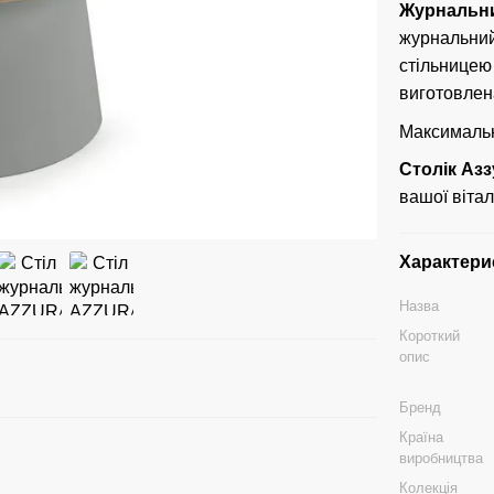
Журнальни
журнальний
стільницею
виготовлена
Максимальн
Столік Аз
вашої вітал
Характери
Назва
Короткий
опис
Бренд
Країна
виробництва
Колекція