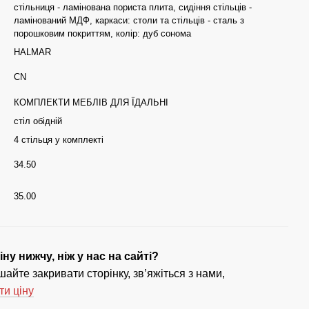
стільниця - ламінована пориста плита, сидіння стільців -
ламінований МДФ, каркаси: столи та стільців - сталь з
порошковим покриттям, колір: дуб сонома
HALMAR
CN
КОМПЛЕКТИ МЕБЛІВ ДЛЯ ЇДАЛЬНІ
стіл обідній
4 стільця у комплекті
34.50
35.00
ну нижчу, ніж у нас на сайті?
айте закривати сторінку, зв’яжіться з нами,
ти ціну