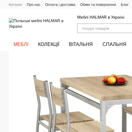
Перейти до основного контенту
Каталог
Про нас
Оплата і доставка
Обмін та повернення
Блог
Меблі HALMAR в Україні
МЕБЛІ
КОЛЕКЦІЇ
ВІТАЛЬНЯ
СПАЛЬНЯ