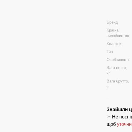
Бренд
Країна
виробництва
Колекція
Тип
Особливості
Вага нетто,
кг
Вага брутто,
кг
Знайшли ці
☞ Не поспіш
щоб
уточни