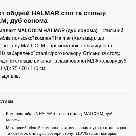
т обідній HALMAR стіл та стільці
M, дуб сонома
омплект MALCOLM HALMAR (дуб сонома)
– стильний
еблів польської компанії Halmar (Хальмар), що
я зі столу MALCOLM з прямокутною стільницею та
 із забарвленої сталі сірого кольору. Стільниця столу,
идіння стільців виконані з ламінованої МДФ кольору дуб
/Д): 75 / 70 / 110 см.
льця див.
стики
Комплект обідній HALMAR стіл та стільці MALCOLM, дуб
сонома
Металевий обідній комплект зі столу із прямокутною стільницею
та чотирьох стільців.; розміри столу: 110/70/75 см, матеріал: