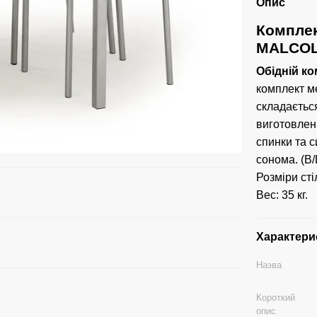
Опис
Комплек
MALCOL
Обідній к
комплект м
складаєтьс
виготовлені
спинки та с
сонома. (В/Ш
Розміри сті
Вес: 35 кг.
Характери
Назва
Короткий
опис