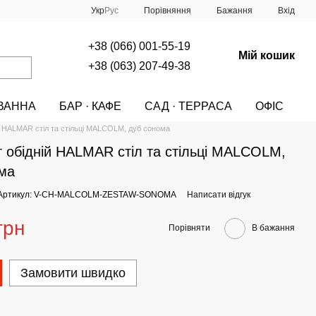
Порівняння
Укр
Рус
Бажання
Вхід
+38 (066) 001-55-19
Мій кошик
+38 (063) 207-49-38
ВАННА
БАР · КАФЕ
САД · ТЕРРАСА
ОФІС
A
МЕБЛІ
СТОЛИ
СТОЛИ HALMAR
й HALMAR стіл та стільці MALCOLM, дуб сонома
 обідній HALMAR стіл та стільці MALCOLM,
ма
Артикул: V-CH-MALCOLM-ZESTAW-SONOMA
Написати відгук
грн
Порівняти
В бажання
Замовити швидко