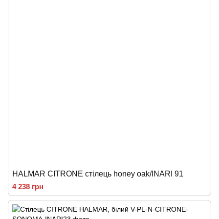
HALMAR CITRONE стілець honey oak/INARI 91
4 238 грн