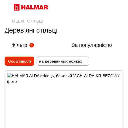
МЕБЛІ
СТІЛЬЦІ
Деревʼяні стільці
Фільтр
За популярністю
1
Особливості
на деревянных ножках