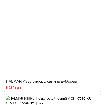
HALMAR K396 стілець, світлий дуб/сірий
6 234 грн