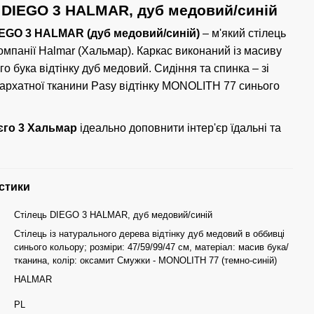
 DIEGO 3 HALMAR, дуб медовий/синій
IEGO 3 HALMAR (дуб медовий/синій)
– м'який стілець
омпанії Halmar (Хальмар). Каркас виконаний із масиву
о бука відтінку дуб медовий. Сидіння та спинка – зі
бархатної тканини Pasy відтінку MONOLITH 77 синього
єго 3 Хальмар
ідеально доповнити інтер'єр їдальні та
стики
Стілець DIEGO 3 HALMAR, дуб медовий/синій
Стілець із натурального дерева відтінку дуб медовий в оббивці
синього кольору; розміри: 47/59/99/47 см, матеріал: масив бука/
тканина, колір: оксамит Смужки - MONOLITH 77 (темно-синій)
HALMAR
PL