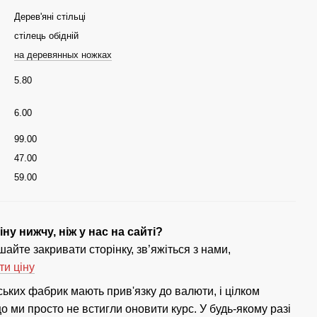
Дерев'яні стільці
стілець обідній
на деревянных ножках
5.80
6.00
99.00
47.00
59.00
ну нижчу, ніж у нас на сайті?
айте закривати сторінку, зв’яжіться з нами,
ти ціну
ських фабрик мають прив'язку до валюти, і цілком
 ми просто не встигли оновити курс. У будь-якому разі