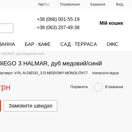
Порівняння
Укр
Рус
Бажання
Вхід
+38 (066) 001-55-19
Мій кошик
+38 (063) 207-49-38
ВАННА
БАР · КАФЕ
САД · ТЕРРАСА
ОФІС
A
МЕБЛІ
СТІЛЬЦІ
СТІЛЬЦІ HALMAR
3 HALMAR, дуб медовий/синій
DIEGO 3 HALMAR, дуб медовий/синій
Артикул: V-PL-N-DIEGO_3-D.MIODOWY-MONOLITH77
Написати відгук
грн
Порівняти
В бажання
Замовити швидко