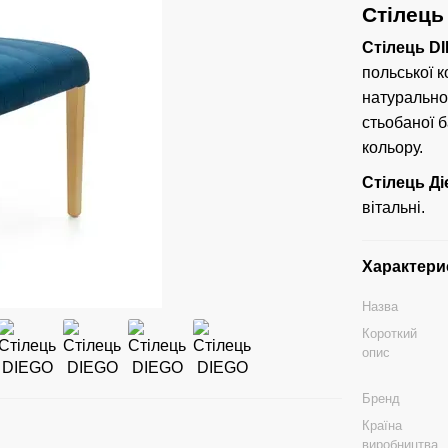
Стілець
Стілець D
польської к
натуральног
стьобаної 
кольору.
Стілець Ді
вітальні.
Характери
Назва
Короткий
опис
Бренд
Країна
виробництва