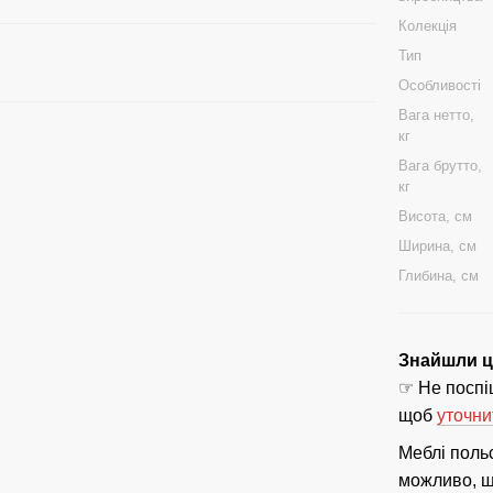
Колекція
Тип
Особливості
Вага нетто,
кг
Вага брутто,
кг
Висота, см
Ширина, см
Глибина, см
Знайшли ці
☞ Не поспіш
щоб
уточни
Меблі поль
можливо, що