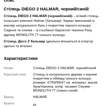
Опис
Стілець DIEGO 2 HALMAR, чорний/синій
Стілець DIEGO 2 HALMAR (чорний/синій)
– м'який стілець
польської компанії Halmar (Хальмар). Каркас виконаний із
масиву натурального бука з покриттям чорного кольору.
Сидіння та спинка – зі стьобаної бархатної тканини Pasy
відтінку MONOLITH 77 синього кольору.
Стілець Дієго 2 Хальмар
ідеально впишеться в інтер'єр
їдальні та вітальні.
Характеристики
Назва
Стілець DIEGO 2 HALMAR, чорний/синій
Короткий опис
Стілець із натурального дерева з чорним
покриттям в оббивці синього кольору;
розміри: 47/59/99/47 см, матеріал: масив
бука/тканина, колір: оксамит Смужки -
MONOLITH 77 (темно-синій)
Бренд
HALMAR
Країна
PL