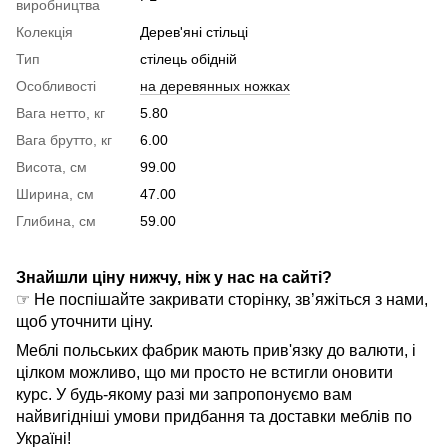
виробництва
Колекція
Дерев'яні стільці
Тип
стілець обідній
Особливості
на деревянных ножках
Вага нетто, кг
5.80
Вага брутто, кг
6.00
Висота, см
99.00
Ширина, см
47.00
Глибина, см
59.00
Знайшли ціну нижчу, ніж у нас на сайті?
☞ Не поспішайте закривати сторінку, зв’яжіться з нами,
щоб уточнити ціну.
Меблі польських фабрик мають прив'язку до валюти, і
цілком можливо, що ми просто не встигли оновити
курс. У будь-якому разі ми запропонуємо вам
найвигідніші умови придбання та доставки меблів по
Україні!