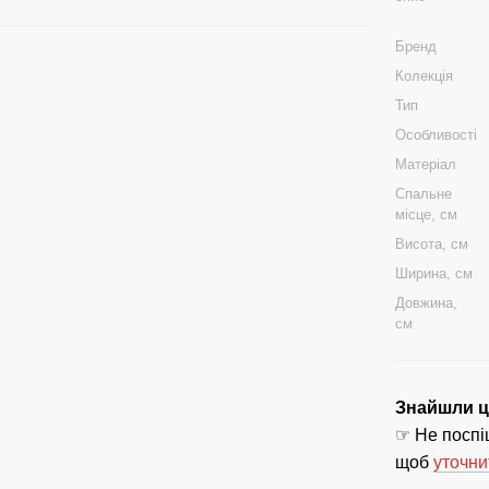
Бренд
Колекція
Тип
Особливості
Матеріал
Спальне
місце, см
Висота, см
Ширина, см
Довжина,
см
Знайшли ці
☞ Не поспіш
щоб
уточни