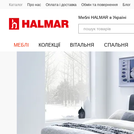
Перейти до основного контенту
Каталог
Про нас
Оплата і доставка
Обмін та повернення
Блог
Меблі HALMAR в Україні
МЕБЛІ
КОЛЕКЦІЇ
ВІТАЛЬНЯ
СПАЛЬНЯ