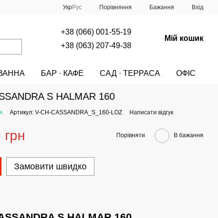
Порівняння
Укр
Рус
Бажання
Вхід
+38 (066) 001-55-19
Мій кошик
+38 (063) 207-49-38
ВАННА
БАР · КАФЕ
САД · ТЕРРАСА
ОФІС
A
МЕБЛІ
ЛІЖКА
Ліжко CASSANDRA S HALMAR 160
ASSANDRA S HALMAR 160
я
Артикул: V-CH-CASSANDRA_S_160-LOZ
Написати відгук
 грн
Порівняти
В бажання
Замовити швидко
CASSANDRA S HALMAR 160