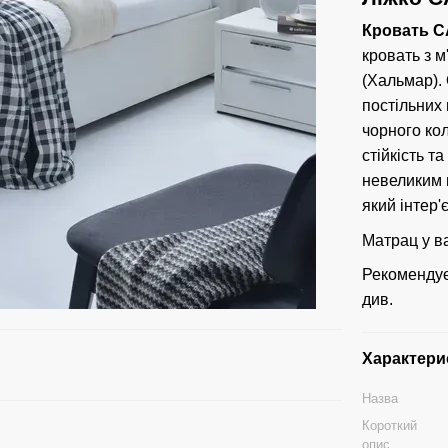
Кровать 
кровать з м
(Хальмар).
постільних
чорного ко
стійкість т
невеликим 
який інтер
Матрац у ва
Рекоменду
див.
Характери
Назва
Короткий
опис