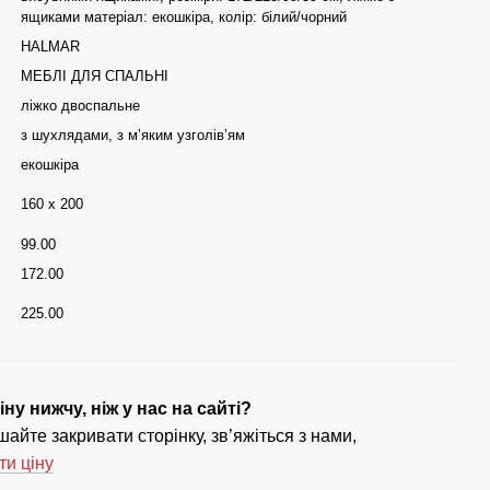
ящиками матеріал: екошкіра, колір: білий/чорний
HALMAR
МЕБЛІ ДЛЯ СПАЛЬНІ
ліжко двоспальне
з шухлядами, з мʼяким узголівʼям
екошкіра
160 x 200
99.00
172.00
225.00
ну нижчу, ніж у нас на сайті?
айте закривати сторінку, зв’яжіться з нами,
ти ціну