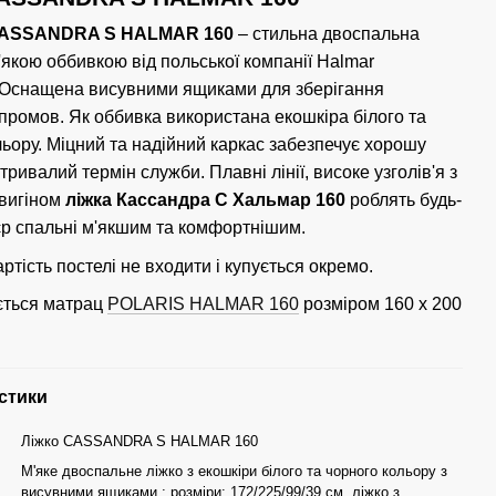
CASSANDRA S HALMAR 160
– стильна двоспальна
'якою оббивкою від польської компанії Halmar
 Оснащена висувними ящиками для зберігання
 промов. Як оббивка використана екошкіра білого та
льору. Міцний та надійний каркас забезпечує хорошу
а тривалий термін служби. Плавні лінії, високе узголів'я з
вигіном
ліжка Кассандра С Хальмар 160
роблять будь-
'єр спальні м'якшим та комфортнішим.
ртість постелі не входити і купується окремо.
ється матрац
POLARIS HALMAR 160
розміром 160 x 200
стики
Ліжко CASSANDRA S HALMAR 160
М'яке двоспальне ліжко з екошкіри білого та чорного кольору з
висувними ящиками.; розміри: 172/225/99/39 см, ліжко з