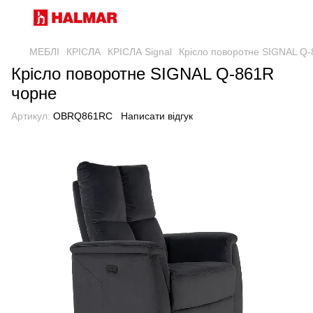
МЕБЛІ
КРІСЛА
КРІСЛА Signal
Крісло поворотне SIGNAL Q
Крісло поворотне SIGNAL Q-861R
чорне
Артикул:
OBRQ861RC
Написати відгук