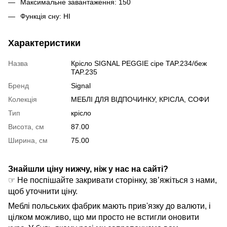
Максимальне завантаження: 150
Функція сну: НІ
Характеристики
Назва
Крісло SIGNAL PEGGIE сіре TAP.234/беж
TAP.235
Бренд
Signal
Колекція
МЕБЛІ ДЛЯ ВІДПОЧИНКУ, КРІСЛА, СОФИ
Тип
крісло
Висота, см
87.00
Ширина, см
75.00
Знайшли ціну нижчу, ніж у нас на сайті?
☞ Не поспішайте закривати сторінку, зв’яжіться з нами,
щоб уточнити ціну.
Меблі польських фабрик мають прив'язку до валюти, і
цілком можливо, що ми просто не встигли оновити