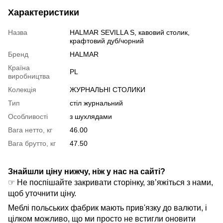
Характеристики
Назва
HALMAR SEVILLA S, кавовий столик,
крафтовий дуб/чорний
Бренд
HALMAR
Країна
PL
виробництва
Колекція
ЖУРНАЛЬНІ СТОЛИКИ
Тип
стіл журнальний
Особливості
з шухлядами
Вага нетто, кг
46.00
Вага брутто, кг
47.50
Знайшли ціну нижчу, ніж у нас на сайті?
☞ Не поспішайте закривати сторінку, зв’яжіться з нами,
щоб уточнити ціну.
Меблі польських фабрик мають прив'язку до валюти, і
цілком можливо, що ми просто не встигли оновити