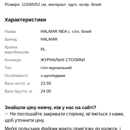
Розміри: 110/60/52 см, матеріал: лдсп, колір: білий.
Характеристики
Назва
HALMAR NEA с. стіл, білий
Бренд
HALMAR
Країна
PL
виробництва
Колекція
ЖУРНАЛЬНІ СТОЛИКИ
Тип
стіл журнальний
Особливості
з шухлядами
Вага нетто, кг
23.50
Вага брутто, кг
24.00
Знайшли ціну нижчу, ніж у нас на сайті?
☞ Не поспішайте закривати сторінку, зв’яжіться з нами,
щоб уточнити ціну.
Меблі польських фабрик мають прив'язку до валюти, і