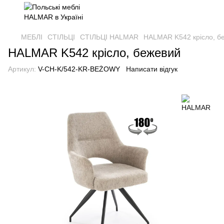
МЕБЛІ
СТІЛЬЦІ
СТІЛЬЦІ HALMAR
HALMAR K542 крісло, б
HALMAR K542 крісло, бежевий
Артикул:
V-CH-K/542-KR-BEŻOWY
Написати відгук