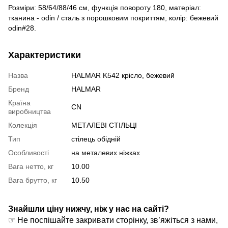
Розміри: 58/64/88/46 см, функція повороту 180, матеріал:
тканина - odin / сталь з порошковим покриттям, колір: бежевий
odin#28.
Характеристики
Назва
HALMAR K542 крісло, бежевий
Бренд
HALMAR
Країна
CN
виробництва
Колекція
МЕТАЛЕВІ СТІЛЬЦІ
Тип
стілець обідній
Особливості
на металевих ніжках
Вага нетто, кг
10.00
Вага брутто, кг
10.50
Знайшли ціну нижчу, ніж у нас на сайті?
☞ Не поспішайте закривати сторінку, зв’яжіться з нами,