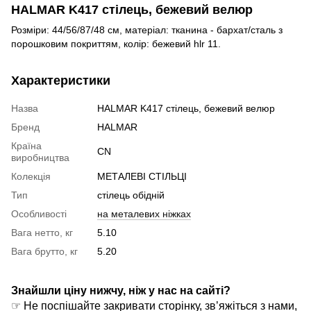
HALMAR K417 стілець, бежевий велюр
Розміри: 44/56/87/48 см, матеріал: тканина - бархат/сталь з
порошковим покриттям, колір: бежевий hlr 11.
Характеристики
Назва
HALMAR K417 стілець, бежевий велюр
Бренд
HALMAR
Країна
CN
виробництва
Колекція
МЕТАЛЕВІ СТІЛЬЦІ
Тип
стілець обідній
Особливості
на металевих ніжках
Вага нетто, кг
5.10
Вага брутто, кг
5.20
Знайшли ціну нижчу, ніж у нас на сайті?
☞ Не поспішайте закривати сторінку, зв’яжіться з нами,