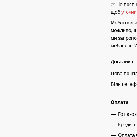
☞ Не поспіш
щоб
уточни
Меблі поль
можливо, що
ми запропо
меблів по У
Доставка
Нова пошта
Більше інф
Оплата
Готівко
Кредитн
Оплата 