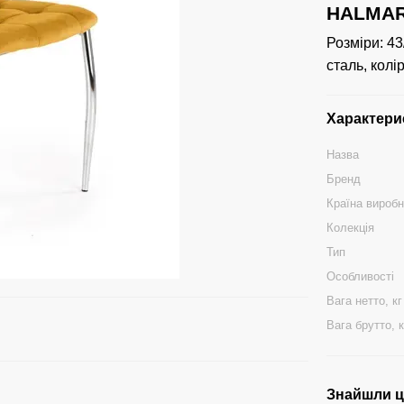
HALMAR 
Розміри: 43
сталь, колір
Характери
Назва
Бренд
Країна вироб
Колекція
Тип
Особливості
Вага нетто, кг
Вага брутто, к
Знайшли ці