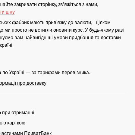
айте закривати сторінку, зв’яжіться з нами,
ти ціну
ських фабрик мають прив'язку до валюти, і цілком
 ми просто не встигли оновити курс. У будь-якому разі
нуємо вам найвигідніші умови придбання та доставки
країні!
 по Україні — за тарифами перевізника.
ормації про доставку
ю при отриманні
ою карткою
частинами ПриватБанк