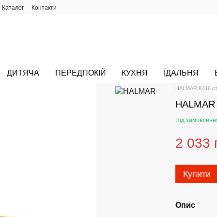
Каталог
Контакти
ДИТЯЧА
ПЕРЕДПОКІЙ
КУХНЯ
ЇДАЛЬНЯ
HALMAR.KIEV.U
HALMAR K416 сті
HALMAR K
Під замовленн
2 033 
Купити
Опис