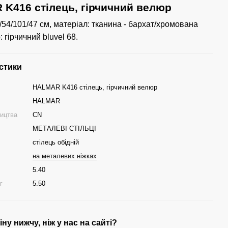
K416 стілець, гірчичний велюр
/54/101/47 см, матеріал: тканина - бархат/хромована
: гірчичний bluvel 68.
стики
HALMAR K416 стілець, гірчичний велюр
HALMAR
ництва
CN
МЕТАЛЕВІ СТІЛЬЦІ
стілець обідній
на металевих ніжках
5.40
г
5.50
ну нижчу, ніж у нас на сайті?