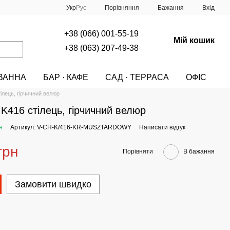
Порівняння
Укр
Рус
Бажання
Вхід
+38 (066) 001-55-19
Мій кошик
+38 (063) 207-49-38
ВАННА
БАР · КАФЕ
САД · ТЕРРАСА
ОФІС
A
МЕБЛІ
СТІЛЬЦІ
СТІЛЬЦІ HALMAR
лець, гірчичний велюр
416 стілець, гірчичний велюр
я
Артикул: V-CH-K/416-KR-MUSZTARDOWY
Написати відгук
грн
Порівняти
В бажання
Замовити швидко