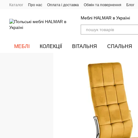
Перейти до основного контенту
Каталог
Про нас
Оплата і доставка
Обмін та повернення
Блог
Меблі HALMAR в Україні
МЕБЛІ
КОЛЕКЦІЇ
ВІТАЛЬНЯ
СПАЛЬНЯ