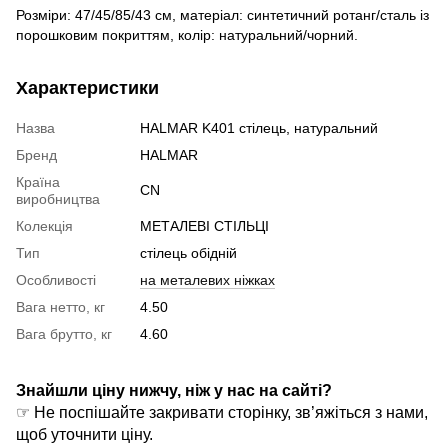
Розміри: 47/45/85/43 см, матеріал: синтетичний ротанг/сталь із
порошковим покриттям, колір: натуральний/чорний.
Характеристики
Назва
HALMAR K401 стілець, натуральний
Бренд
HALMAR
Країна
CN
виробництва
Колекція
МЕТАЛЕВІ СТІЛЬЦІ
Тип
стілець обідній
Особливості
на металевих ніжках
Вага нетто, кг
4.50
Вага брутто, кг
4.60
Знайшли ціну нижчу, ніж у нас на сайті?
☞ Не поспішайте закривати сторінку, зв’яжіться з нами,
щоб уточнити ціну.