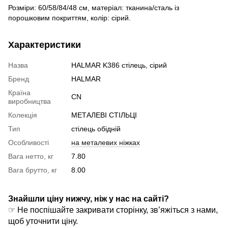
Розміри: 60/58/84/48 см, матеріал: тканина/сталь із
порошковим покриттям, колір: сірий.
Характеристики
Назва
HALMAR K386 стілець, сірий
Бренд
HALMAR
Країна
CN
виробництва
Колекція
МЕТАЛЕВІ СТІЛЬЦІ
Тип
стілець обідній
Особливості
на металевих ніжках
Вага нетто, кг
7.80
Вага брутто, кг
8.00
Знайшли ціну нижчу, ніж у нас на сайті?
☞ Не поспішайте закривати сторінку, зв’яжіться з нами,
щоб уточнити ціну.