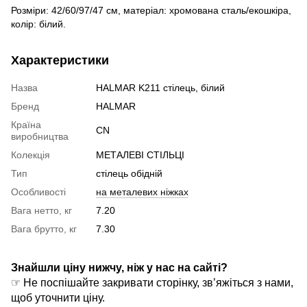
Розміри: 42/60/97/47 см, матеріал: хромована сталь/екошкіра,
колір: білий.
Характеристики
Назва
HALMAR K211 стілець, білий
Бренд
HALMAR
Країна
CN
виробництва
Колекція
МЕТАЛЕВІ СТІЛЬЦІ
Тип
стілець обідній
Особливості
на металевих ніжках
Вага нетто, кг
7.20
Вага брутто, кг
7.30
Знайшли ціну нижчу, ніж у нас на сайті?
☞ Не поспішайте закривати сторінку, зв’яжіться з нами,
щоб уточнити ціну.