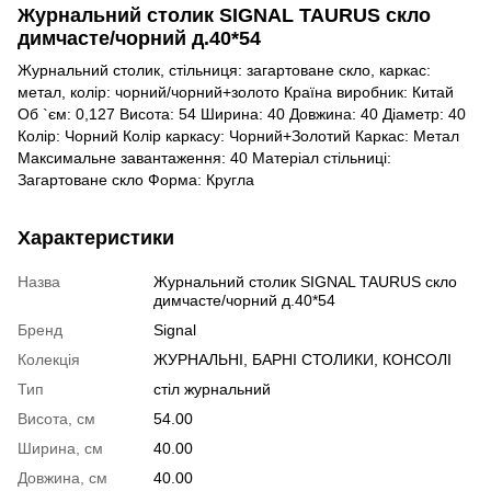
Журнальний столик SIGNAL TAURUS скло
димчасте/чорний д.40*54
Журнальний столик, стільниця: загартоване скло, каркас:
метал, колір: чорний/чорний+золото Країна виробник: Китай
Об `єм: 0,127 Висота: 54 Ширина: 40 Довжина: 40 Діаметр: 40
Колір: Чорний Колір каркасу: Чорний+Золотий Каркас: Метал
Максимальне завантаження: 40 Матеріал стільниці:
Загартоване скло Форма: Кругла
Характеристики
Назва
Журнальний столик SIGNAL TAURUS скло
димчасте/чорний д.40*54
Бренд
Signal
Колекція
ЖУРНАЛЬНІ, БАРНІ СТОЛИКИ, КОНСОЛІ
Тип
стіл журнальний
Висота, см
54.00
Ширина, см
40.00
Довжина, см
40.00