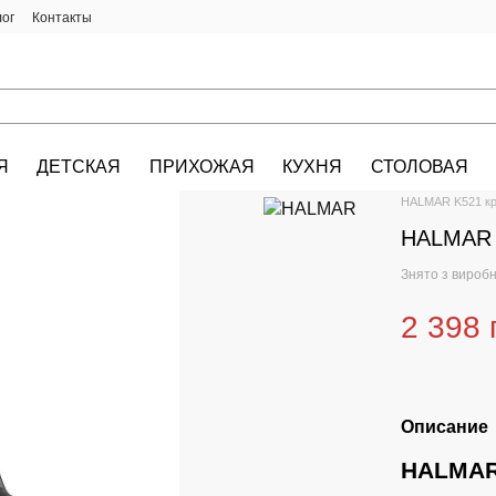
лог
Контакты
Я
ДЕТСКАЯ
ПРИХОЖАЯ
КУХНЯ
СТОЛОВАЯ
HALMAR.KIEV.U
HALMAR K521 кр
HALMAR 
Знято з вироб
2 398 
Описание
HALMAR