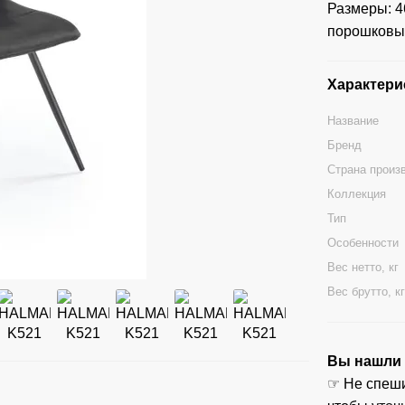
Размеры: 46
порошковым
Характери
Название
Бренд
Страна произ
Коллекция
Тип
Особенности
Вес нетто, кг
Вес брутто, к
Вы нашли ц
☞ Не спеши