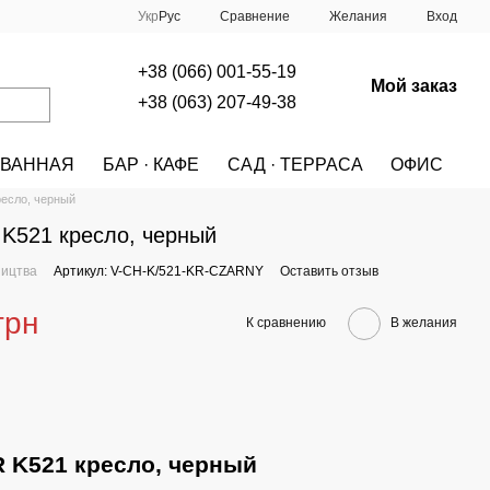
Сравнение
Укр
Рус
Желания
Вход
+38 (066) 001-55-19
Мой заказ
+38 (063) 207-49-38
ВАННАЯ
БАР · КАФЕ
САД · ТЕРРАСА
ОФИС
A
МЕБЕЛЬ
СТУЛЬЯ
СТУЛЬЯ HALMAR
есло, черный
K521 кресло, черный
ництва
Артикул: V-CH-K/521-KR-CZARNY
Оставить отзыв
грн
К сравнению
В желания
 K521 кресло, черный