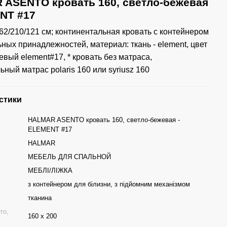
ASENTO кровать 160, светло-бежевая
NT #17
62/210/121 см; континентальная кровать с контейнером
ьных принадлежностей, материал: ткань - element, цвет
евый element#17, * кровать без матраса,
ный матрас polaris 160 или syriusz 160
стики
HALMAR ASENTO кровать 160, светло-бежевая -
ELEMENT #17
HALMAR
МЕБЕЛЬ ДЛЯ СПАЛЬНОЙ
МЕБЛІ/ЛІЖКА
з контейнером для білизни, з підйомним механізмом
тканина
то,
160 x 200