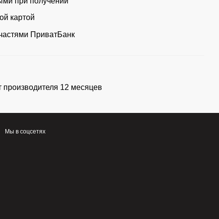
ми при получении
ой картой
частями ПриватБанк
т производителя 12 месяцев
Мы в соцсетях