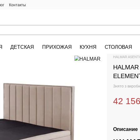
лог
Контакты
Я
ДЕТСКАЯ
ПРИХОЖАЯ
КУХНЯ
СТОЛОВАЯ
HALMAR.KIEV.U
HALMAR ASENTO 
HALMAR A
ELEMENT
Знято з вироб
42 156
Описание