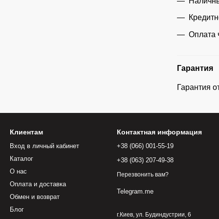
Наличны
Кредитн
Оплата 
Гарантия
Гарантия о
Клиентам
Контактная информация
Вход в личный кабинет
+38 (066) 001-55-19
Каталог
+38 (063) 207-49-38
О нас
Перезвонить вам?
Оплата и доставка
Telegram.me
Обмен и возврат
Блог
г.Киев, ул. Будиндустрии, 6