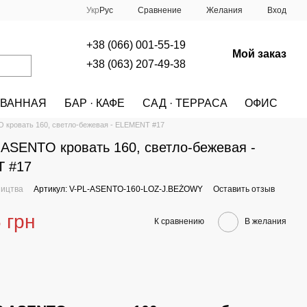
Сравнение
Укр
Рус
Желания
Вход
+38 (066) 001-55-19
Мой заказ
+38 (063) 207-49-38
ВАННАЯ
БАР · КАФЕ
САД · ТЕРРАСА
ОФИС
A
МЕБЕЛЬ
КРОВАТИ
кровать 160, светло-бежевая - ELEMENT #17
SENTO кровать 160, светло-бежевая -
 #17
ництва
Артикул: V-PL-ASENTO-160-LOZ-J.BEŻOWY
Оставить отзыв
 грн
К сравнению
В желания