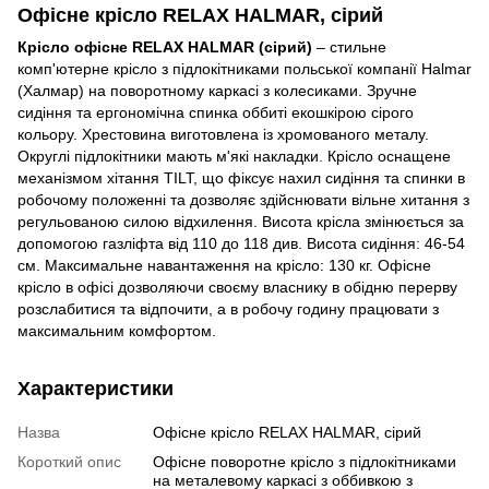
Офісне крісло RELAX HALMAR, сірий
Крісло офісне RELAX HALMAR (сірий)
– стильне
комп'ютерне крісло з підлокітниками польської компанії Halmar
(Халмар) на поворотному каркасі з колесиками. Зручне
сидіння та ергономічна спинка оббиті екошкірою сірого
кольору. Хрестовина виготовлена із хромованого металу.
Округлі підлокітники мають м'які накладки. Крісло оснащене
механізмом хітання TILT, що фіксує нахил сидіння та спинки в
робочому положенні та дозволяє здійснювати вільне хитання з
регульованою силою відхилення. Висота крісла змінюється за
допомогою газліфта від 110 до 118 див. Висота сидіння: 46-54
см. Максимальне навантаження на крісло: 130 кг. Офісне
крісло в офісі дозволяючи своєму власнику в обідню перерву
розслабитися та відпочити, а в робочу годину працювати з
максимальним комфортом.
Характеристики
Назва
Офісне крісло RELAX HALMAR, сірий
Короткий опис
Офісне поворотне крісло з підлокітниками
на металевому каркасі з оббивкою з