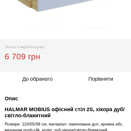
Знято з виробництва
6 709 грн
До обраного
Порівняти
Опис
HALMAR MOBIUS офісний стіл 2S, хікора дуб/
світло-блакитний
Розміри: 110/55/38 см, матеріал: ламіноване дсп, кромка абс,
механізм push-clik, колір: дуб хікора/світло-блакитний.