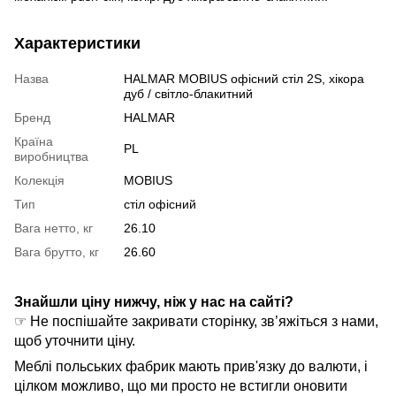
Характеристики
Назва
HALMAR MOBIUS офісний стіл 2S, хікора
дуб / світло-блакитний
Бренд
HALMAR
Країна
PL
виробництва
Колекція
MOBIUS
Тип
стіл офісний
Вага нетто, кг
26.10
Вага брутто, кг
26.60
Знайшли ціну нижчу, ніж у нас на сайті?
☞ Не поспішайте закривати сторінку, зв’яжіться з нами,
щоб уточнити ціну.
Меблі польських фабрик мають прив'язку до валюти, і
цілком можливо, що ми просто не встигли оновити